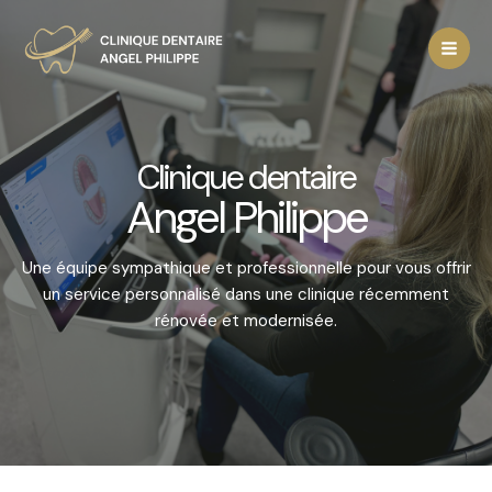
Aller
au
Mai
contenu
Men
Clinique dentaire
Angel Philippe
Une équipe sympathique et professionnelle pour vous offrir
un service personnalisé dans une clinique récemment
rénovée et modernisée.