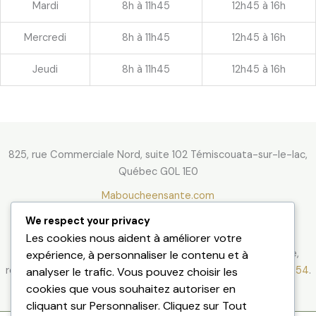
Mardi
8h à 11h45
12h45 à 16h
Mercredi
8h à 11h45
12h45 à 16h
Jeudi
8h à 11h45
12h45 à 16h
825, rue Commerciale Nord, suite 102 Témiscouata-sur-le-lac,
Québec G0L 1E0
Maboucheensante.com
Loi 25
We respect your privacy
Pour signaler une problématique liée à la
protection des
Les cookies nous aident à améliorer votre
informations personnelles
, contactez Dre Angel Philippe,
expérience, à personnaliser le contenu et à
responsable des renseignements personnels, au
418-854-1854
.
analyser le trafic. Vous pouvez choisir les
cookies que vous souhaitez autoriser en
cliquant sur Personnaliser. Cliquez sur Tout